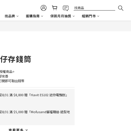
找品牌
選購指南
保固月月抽獎
經銷門市
立即購買
公仔存錢筒
授權商品⭐
都完善
打開即可取出錢幣
/31 滿 $8,800 贈「Havit ES102 迷你電鬚刨」
/31 滿 $5,000 贈「Mofusand貓福珊迪-造型地
查看更多