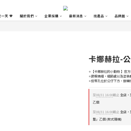
一天 💙
關於我們
企業採購
最新消息
找產品
品牌館
卡娜赫拉-
⭐【卡娜赫拉的小動物 】官方
⭐建模精細，細節處以及塗裝
⭐投幣孔位於公仔下方，旋轉
至
08/31 16:00
截止
全店，至8
乙個
至
08/31 16:00
截止
全店，至8
墊」乙個 (款式隨機)