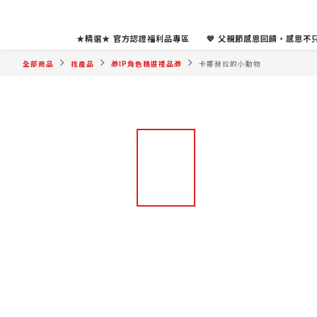
★精選★ 官方認證福利品專區
💙 父親節感恩回饋・感恩不只
全部商品
找產品
🎁IP角色精選禮品🎁
卡娜赫拉的小動物