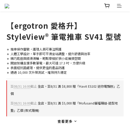
【ergotron 愛格升】
StyleView® 筆電推車 SV41 型號
🔹 推車操作靈敏，護理人員可專注照護
🔹 人體工學設計，單手即可平滑坐站調整，提升舒適與效率
🔹 精巧底座與順滑滑輪，輕鬆穿梭於狹小或擁擠空間
🔹 開放架構支援多數筆電，最大可達 17.3 吋，方便升級
🔹 表面經抗菌處理，提供更佳的產品防護
🔹 通過 10,000 次升降測試，確保持久穩定
至
08/31 16:00
截止
全店，至8/31 滿 $8,800 贈「Havit ES102 迷你電鬚刨」乙
個
至
08/31 16:00
截止
全店，至8/31 滿 $5,000 贈「Mofusand貓福珊迪-造型地
墊」乙個 (款式隨機)
查看更多