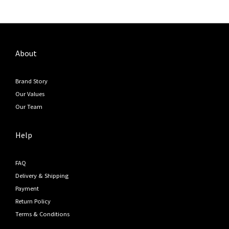
About
Brand Story
Our Values
Our Team
Help
FAQ
Delivery & Shipping
Payment
Return Policy
Terms & Conditions