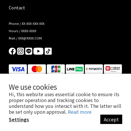
Contact
Phone / XX-XXX-XXX-XXX
Hours / XXXX-XXXX
Mail / XXX@XXXX.COM
We use cookies
Hi, this website uses essential cookie to ensure its
proper operation and tracking cookies to
understand how you interact with it. The latter will
Jabra/Kensington/PowerA/Ergotron/HAVIT 2026 總代理，先聲數位服務有限公司版權所有 © 2026 EN-
be set only upon approval.
Read more
SONIC Limited.
Settings
Accept