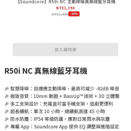
【Soundcore】R50i NC 主動降噪真無線藍牙耳機
NT$1,190
NT$1,490
-20%
加入購物車
R50i NC 真無線藍牙耳機
🎉​ 智慧降噪：自適應主動降噪，最高可減少 -42dB 噪音
🎉​ 極致音質：10mm 動圈 + BassUp™ 技術 + 3D 立體聲
🎉​ 多工支架設計：充電盒可當手機支架，追劇更便利
🎉​ 超長續航：單次 10 小時、總續航高達 45 小時
🎉​ 防水防塵：IP54 等級防護，應對日常雨水與灰塵
🎉​ 專屬 App：Soundcore App 提供 EQ 調整與進階設定