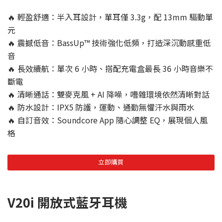
🔥​ 輕盈舒適：半入耳設計，單耳僅 3.3g，配 13mm 驅動單
元
🔥​ 震撼低音：BassUp™ 技術強化低頻，打造深沉動感重低
音
🔥​ 長效續航：單次 6 小時、搭配充電盒最長 36 小時音樂不
斷電
🔥​ 清晰通話：雙麥克風 + AI 降噪，嘈雜環境依然清晰對話
🔥​ 防水設計：IPX5 防護，運動、通勤無懼汗水與雨水
🔥​ 自訂音效：Soundcore App 隨心調整 EQ，展現個人風
格
立即購買
V20i 開放式藍牙耳機