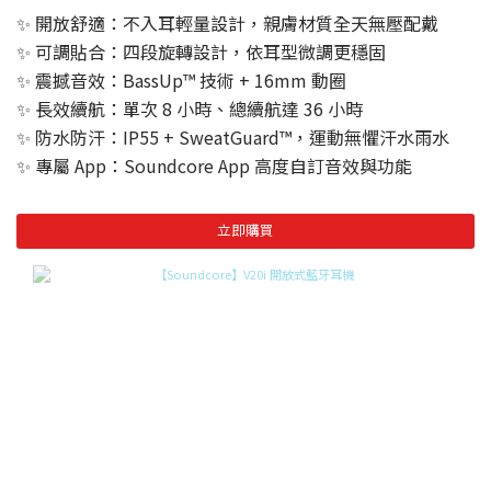
✨​ 開放舒適：不入耳輕量設計，親膚材質全天無壓配戴
✨​ 可調貼合：四段旋轉設計，依耳型微調更穩固
✨​ 震撼音效：BassUp™ 技術 + 16mm 動圈
✨​ 長效續航：單次 8 小時、總續航達 36 小時
✨​ 防水防汗：IP55 + SweatGuard™，運動無懼汗水雨水
✨​ 專屬 App：Soundcore App 高度自訂音效與功能
立即購買