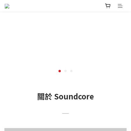
關於 Soundcore
——