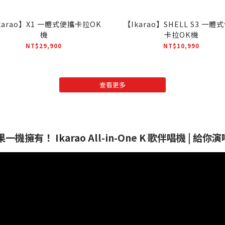
karao】X1 一體式便攜卡拉OK
【Ikarao】SHELL S3 一體
機
卡拉OK機
NT$29,900
NT$10,990
查看更多
機擁有！ Ikarao All-in-One K 歌伴唱機 |