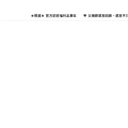
★精選★ 官方認證福利品專區
💙 父親節感恩回饋・感恩不只