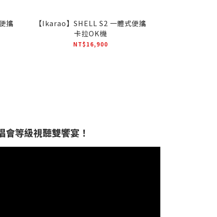
式便攜
【Ikarao】SHELL S2 一體式便攜
卡拉OK機
NT$16,900
 給你演唱會等級視聽雙饗宴！