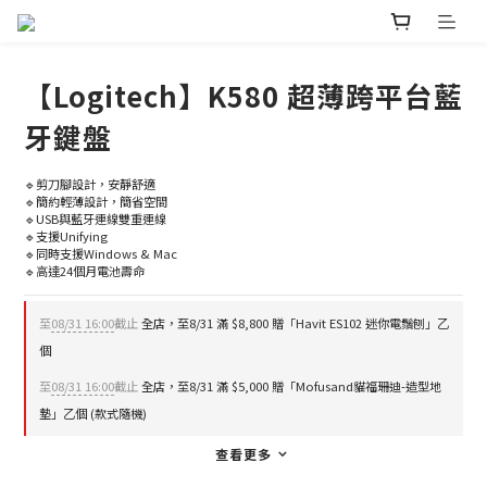
【Logitech】K580 超薄跨平台藍
牙鍵盤
🔹剪刀腳設計，安靜舒適
🔹簡約輕薄設計，簡省空間
🔹USB與藍牙連線雙重連線
🔹支援Unifying
🔹同時支援Windows & Mac
🔹高達24個月電池壽命
至
08/31 16:00
截止
全店，至8/31 滿 $8,800 贈「Havit ES102 迷你電鬚刨」乙
個
至
08/31 16:00
截止
全店，至8/31 滿 $5,000 贈「Mofusand貓福珊迪-造型地
墊」乙個 (款式隨機)
查看更多