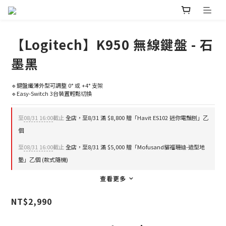
【Logitech】K950 無線鍵盤 - 石
墨黑
🔹鍵盤纖薄外型可調整 0° 或 +4° 支架
🔹Easy-Switch 3台裝置輕鬆切換
至
08/31 16:00
截止
全店，至8/31 滿 $8,800 贈「Havit ES102 迷你電鬚刨」乙
個
至
08/31 16:00
截止
全店，至8/31 滿 $5,000 贈「Mofusand貓福珊迪-造型地
墊」乙個 (款式隨機)
查看更多
NT$2,990