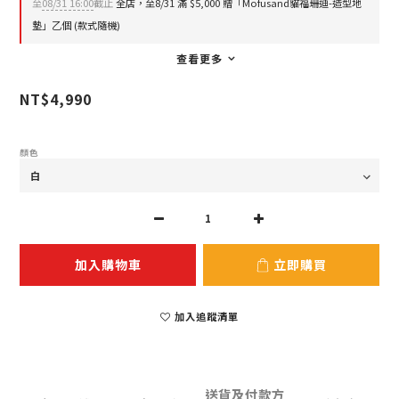
至
08/31 16:00
截止
全店，至8/31 滿 $5,000 贈「Mofusand貓福珊迪-造型地
墊」乙個 (款式隨機)
查看更多
NT$4,990
顏色
加入購物車
立即購買
加入追蹤清單
送貨及付款方