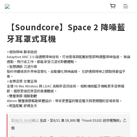
【Soundcore】Space 2 降噪藍
牙耳罩式耳機
⭐極致降噪 靜享旅途
Adaptive ANC 3.0 自適應降噪技術，可依環境與配戴狀態即時調整降噪強度， 無論
通勤、飛行或工作，都能享受沉浸式聆聽體驗。
⭐智慧調節 沉浸升級
每秒持續偵測外界噪音變化，自動優化降噪曲線， 在舒適與降噪之間取得最佳平
衡。
⭐金標音質 忠實呈現
支援 Hi-Res Wireless 與 LDAC 高解析音訊技術， 相較傳統藍牙傳輸更多音樂細
節，還原更接近原音的真實聽感。
⭐雙層振膜 細膩動聽
40mm 雙層振膜驅動單體設計，帶來更豐富的聲音層次與更開闊的音場表現。
⭐輕盈配戴 舒適全天
至
08/31 16:00
截止
全店，至8/31 滿 $8,800 贈「Havit ES102 迷你電鬚刨」乙
個