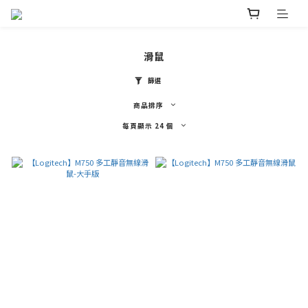
滑鼠
篩選
商品排序
每頁顯示 24 個