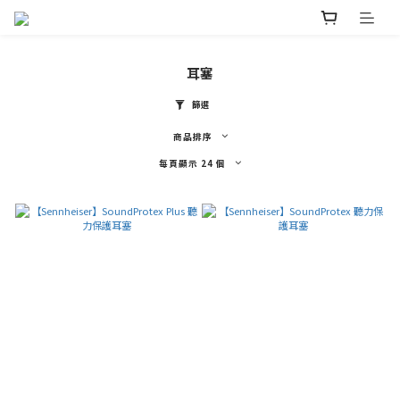
耳塞
篩選
商品排序
每頁顯示 24 個