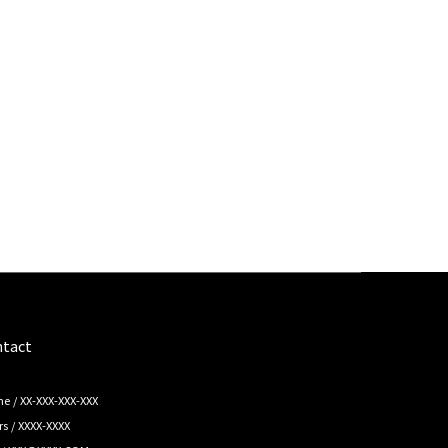
tact
e / XX-XXX-XXX-XXX
s / XXXX-XXXX