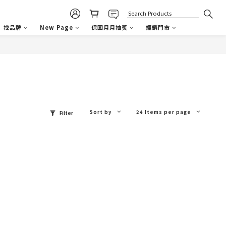
找品牌
New Page
保固月月抽獎
經銷門市
Sort by
24 Items per page
Filter