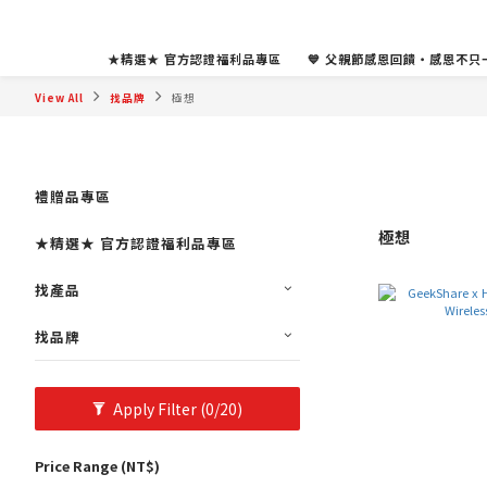
★精選★ 官方認證福利品專區
💙 父親節感恩回饋・感恩不只一
View All
找品牌
極想
禮贈品專區
極想
★精選★ 官方認證福利品專區
找產品
找品牌
Apply Filter
(0/20)
Price Range (NT$)