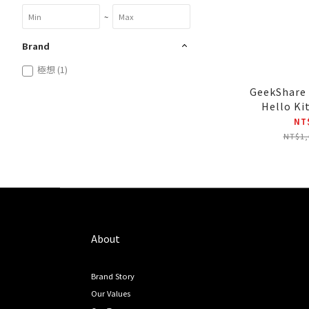
~
Brand
極想 (1)
GeekShare 
Hello Ki
Con
NT
NT$1,
About
Brand Story
Our Values