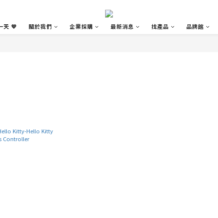
天 💙
關於我們
企業採購
最新消息
找產品
品牌館